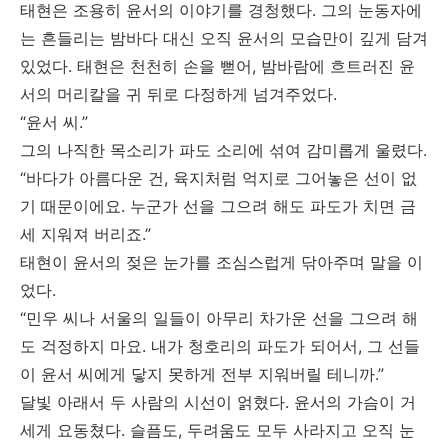
태현은 조용히 윤서의 이야기를 경청했다. 그의 눈동자에
는 흔들리는 밤바다 대신 오직 윤서의 모습만이 깊게 담겨
있었다. 태현은 천천히 손을 뻗어, 밤바람에 흐트러진 윤
서의 머리칼을 귀 뒤로 다정하게 넘겨주었다.
“윤서 씨.”
그의 나직한 목소리가 파도 소리에 섞여 감미롭게 울렸다.
“바다가 아름다운 건, 육지처럼 억지로 그어놓은 선이 없
기 때문이에요. 누군가 선을 그으려 해도 파도가 치면 금
세 지워져 버리죠.”
태현이 윤서의 젖은 눈가를 조심스럽게 닦아주며 말을 이
었다.
“민우 씨나 서울의 일들이 아무리 차가운 선을 그으려 해
도 걱정하지 마요. 내가 청호리의 파도가 되어서, 그 선들
이 윤서 씨에게 닿지 못하게 전부 지워버릴 테니까.”
달빛 아래서 두 사람의 시선이 얽혔다. 윤서의 가슴이 거
세게 요동쳤다. 슬픔도, 두려움도 모두 사라지고 오직 눈