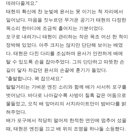
데려다줄게요.”
태현의 확신에 찬 눈빛에 윤서는 못 이기는 척 자리에서
일어났다. 마음을 짓누르던 무거운 공기가 태현의 다정한
목소리 한마디에 조금씩 흩어지는 기분이었다.
포구로 내려가니 태현이 관리하는 작은 목조 어선 한 척이
정박해 있었다. 아주 크지는 않지만 단단해 보이는 배였
다. 태현은 다친 다리를 조심하며 윤서가 안전하게 배에
탈 수 있도록 손을 잡아주었다. 그의 단단하고 따뜻한 손
길이 닿자 차갑던 윤서의 손끝에 훈기가 돌았다.
“출발합니다. 꽉 잡으세요.”
탈탈거리는 가벼운 엔진 소리와 함께 배가 서서히 포구를
벗어났다. 바다로 나아갈수록 사방이 칠흑 같은 어둠으로
물들었고, 오직 배 앞머리의 서치라이트만이 밤바다를 밝
혀주었다.
배가 포구에서 적당히 멀어져 한적한 연안에 멈추어 섰을
때, 태현은 엔진을 끄고 배 위의 조명을 하나둘 소등했다.